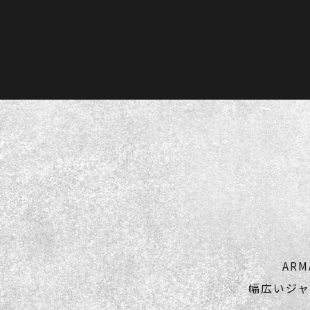
AR
幅広いジ